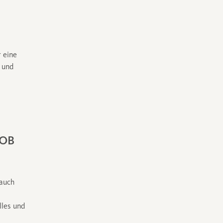
 eine
s und
JOB
 auch
lles und