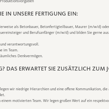
 Produktionsvorgaben
IE IN UNSERE FERTIGUNG EIN:
lerweise als Betonbauer, Betonfertigteilbauer, Maurer (m/w/d) oder
 Quereinsteiger und Berufsanfänger (m/w/d) und bilden Sie gerne au
 und verantwortungsvoll.
rne im Team.
 räumliches Denkvermögen.
G? DAS ERWARTET SIE ZUSÄTZLICH ZUM 
egen wir niedrige Hierarchien und eine offene Kommunikation, die
et.
in einem motivierten Team. Wir legen großen Wert auf ein respektvo