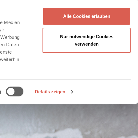
Alle Cookies erlauben
le Medien
ir
Nur notwendige Cookies
, Werbung
verwenden
ren Daten
ienste
weiterhin
g
Details zeigen