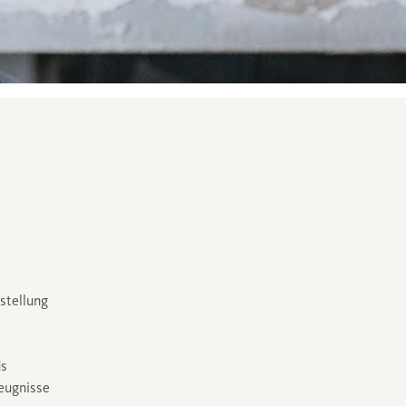
stellung
ds
eugnisse