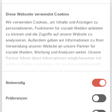
Gesundheitsmaßnahmen
Diese Webseite verwendet Cookies
Unsere Arbeitsplätze sind modern, komfortabel und
Wir verwenden Cookies, um Inhalte und Anzeigen zu
ergonomisch optimiert – das gilt sowohl für die
personalisieren, Funktionen für soziale Medien anbieten
Produktion als auch für unsere Büros. Durchdachte
zu können und die Zugriffe auf unsere Website zu
Arbeitsschutzmaßnahmen sorgen für einen sicheren
analysieren. Außerdem geben wir Informationen zu Ihrer
und gesunden Arbeitsplatz.
Verwendung unserer Website an unsere Partner für
soziale Medien, Werbung und Analysen weiter. Unsere
Partner führen diese Informationen möglicherweise mit
weiteren Daten zusammen, die Sie ihnen bereitgestellt
haben oder die sie im Rahmen Ihrer Nutzung der Dienste
gesammelt haben. Sie geben Einwilligung zu unseren
Einwilligungsauswahl
Cookies, wenn Sie unsere Webseite weiterhin nutzen.
Notwendig
Präferenzen