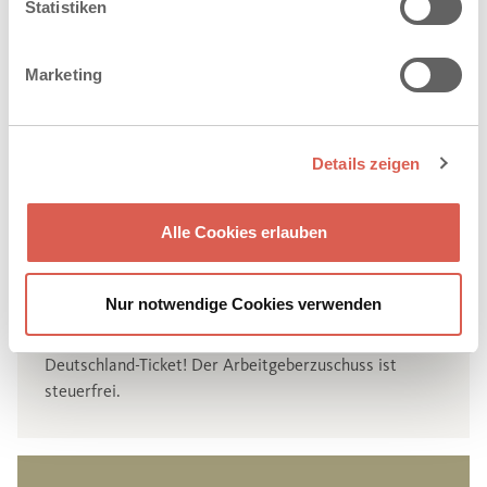
Statistiken
Marketing
Details zeigen
Jobticket
Alle Cookies erlauben
Wer regelmäßig mit den öffentlichen Verkehrsmitteln
ins Büro kommt, leistet ganz nebenbei noch Gutes für
die Umwelt. Das möchten wir unterstützen: Mit
Nur notwendige Cookies verwenden
unserem Arbeitgeberzuschuss von 25 % erhalten Sie
einen zusätzlichen Rabatt von 5 % auf das
Deutschland-Ticket! Der Arbeitgeberzuschuss ist
steuerfrei.